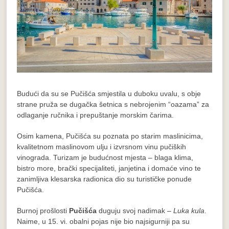
Budući da su se Pučišća smjestila u duboku uvalu, s obje
strane pruža se dugačka šetnica s nebrojenim “oazama” za
odlaganje ručnika i prepuštanje morskim čarima.
Osim kamena, Pučišća su poznata po starim maslinicima,
kvalitetnom maslinovom ulju i izvrsnom vinu pučiških
vinograda. Turizam je budućnost mjesta – blaga klima,
bistro more, brački specijaliteti, janjetina i domaće vino te
zanimljiva klesarska radionica dio su turističke ponude
Pučišća.
Burnoj prošlosti
Pučišća
duguju svoj nadimak –
Luka kula
.
Naime, u 15. vi. obalni pojas nije bio najsigurniji pa su