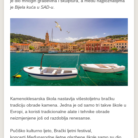
je dio mnogih građevina i skulptura, a među najpoznatijima
je
Bijela kuća u SAD-u
.
Kamenoklesarska škola nastavlja višestoljetnu bračku
tradiciju obrade kamena. Jedna je od samo tri takve škole u
Evropi, a koristi tradicionalne alate i tehnike obrade
neizmjenjene još od razdoblja renesanse.
Pučiško kulturno ljeto, Brački ljetni festival,
koncerti
Međunarodne ljetne glazbene škole
samo su dio