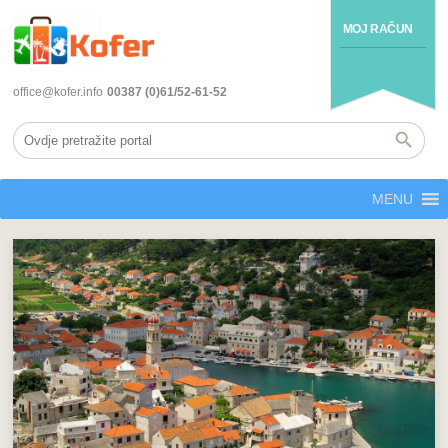
MOJ RAČUN
office@kofer.info
00387 (0)61/52-61-52
MENU