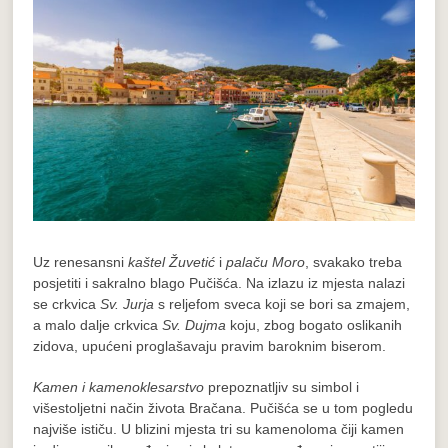
Uz renesansni
kaštel Žuvetić
i
palaču Moro
, svakako treba
posjetiti i sakralno blago Pučišća. Na izlazu iz mjesta nalazi
se crkvica
Sv. Jurja
s reljefom sveca koji se bori sa zmajem,
a malo dalje crkvica
Sv. Dujma
koju, zbog bogato oslikanih
zidova, upućeni proglašavaju pravim baroknim biserom.
Kamen i kamenoklesarstvo
prepoznatljiv su simbol i
višestoljetni način života Bračana. Pučišća se u tom pogledu
najviše ističu. U blizini mjesta tri su kamenoloma čiji kamen