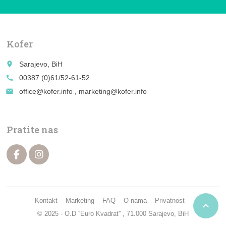
Kofer
place
Sarajevo, BiH
call
00387 (0)61/52-61-52
email
office@kofer.info , marketing@kofer.info
Pratite nas
Kontakt
Marketing
FAQ
O nama
Privatnost

© 2025 - O.D ''Euro Kvadrat'' , 71.000 Sarajevo, BiH