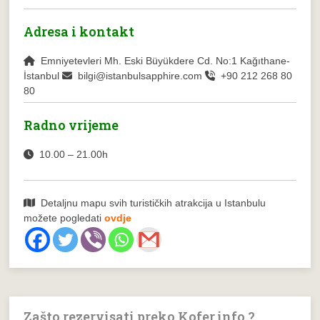
Adresa i kontakt
Emniyetevleri Mh. Eski Büyükdere Cd. No:1 Kağıthane-
İstanbul
bilgi@istanbulsapphire.com
+90 212 268 80
80
Radno vrijeme
10.00 – 21.00h
Detaljnu mapu svih turističkih atrakcija u Istanbulu
možete pogledati
ovdje
Zašto rezervisati preko Kofer.info ?