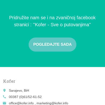
Pridružite nam se i na zvaničnoj facebook
stranici : ''Kofer - Sve o putovanjima''
POGLEDAJTE SADA
Kofer
place
Sarajevo, BiH
call
00387 (0)61/52-61-52
email
office@kofer.info , marketing@kofer.info