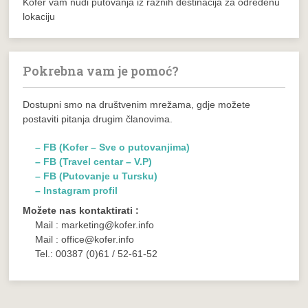
Kofer vam nudi putovanja iz raznih destinacija za određenu
lokaciju
Pokrebna vam je pomoć?
Dostupni smo na društvenim mrežama, gdje možete
postaviti pitanja drugim članovima.
– FB (Kofer – Sve o putovanjima)
– FB (Travel centar – V.P)
– FB (Putovanje u Tursku)
– Instagram profil
Možete nas kontaktirati :
Mail : marketing@kofer.info
Mail : office@kofer.info
Tel.: 00387 (0)61 / 52-61-52