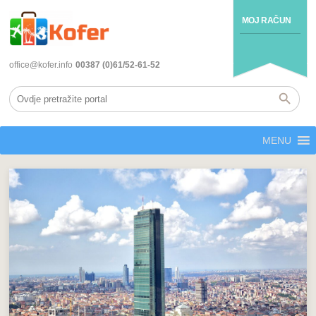
MOJ RAČUN
office@kofer.info
00387 (0)61/52-61-52
MENU