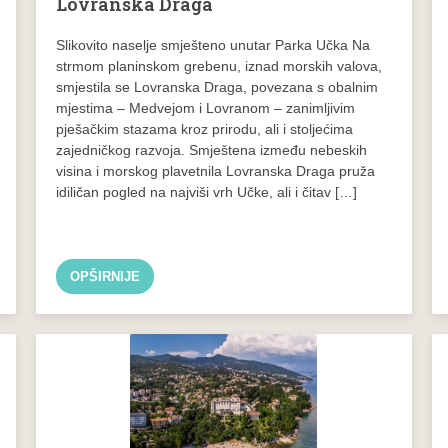
Lovranska Draga
Slikovito naselje smješteno unutar Parka Učka Na
strmom planinskom grebenu, iznad morskih valova,
smjestila se Lovranska Draga, povezana s obalnim
mjestima – Medvejom i Lovranom – zanimljivim
pješačkim stazama kroz prirodu, ali i stoljećima
zajedničkog razvoja. Smještena između nebeskih
visina i morskog plavetnila Lovranska Draga pruža
idiličan pogled na najviši vrh Učke, ali i čitav […]
OPŠIRNIJE