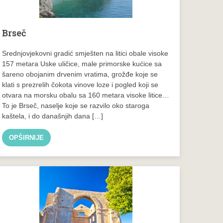
Brseč
Srednjovjekovni gradić smješten na litici obale visoke
157 metara Uske uličice, male primorske kućice sa
šareno obojanim drvenim vratima, grožđe koje se
klati s prezrelih čokota vinove loze i pogled koji se
otvara na morsku obalu sa 160 metara visoke litice…
To je Brseč, naselje koje se razvilo oko staroga
kaštela, i do današnjih dana […]
OPŠIRNIJE