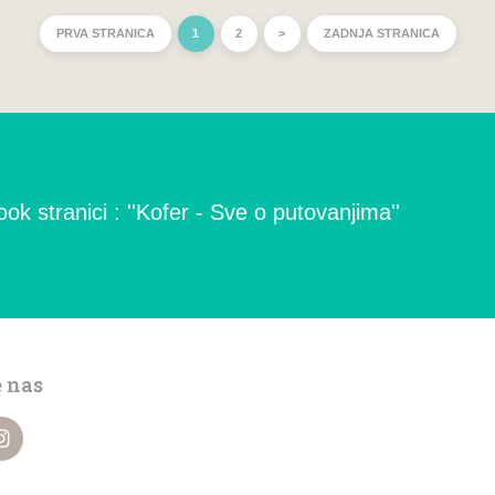
PRVA STRANICA
1
2
>
ZADNJA STRANICA
ok stranici : ''Kofer - Sve o putovanjima''
e nas