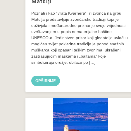
Matulji
Poznati i kao ”vrata Kvarnera’ Tri zvonca na grbu
Matulja predstavljaju zvončarsku tradiciji koja je
doživjela i međunarodno priznanje svoje vrijednosti
uvrštavanjem u popis nematerijalne baštine
UNESCO-a. Jedinstven prizor koji gledatelje uvlači u
magičan svijet pokladne tradicije je pohod snažnih
muškarca koji opasani teškim zvonima, ukrašeni
zastrašujućim maskama i „baltama“ koje
simboliziraju oružje, obilaze po […]
OPŠIRNIJE