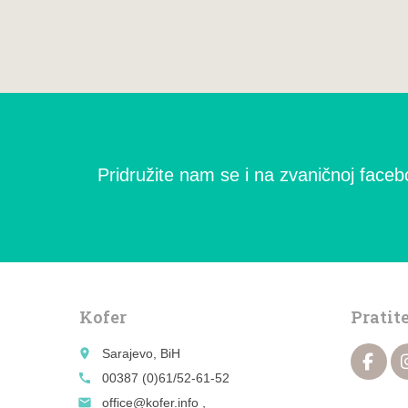
Pridružite nam se i na zvaničnoj facebo
Kofer
Pratit
place
Sarajevo, BiH
call
00387 (0)61/52-61-52
email
office@kofer.info ,