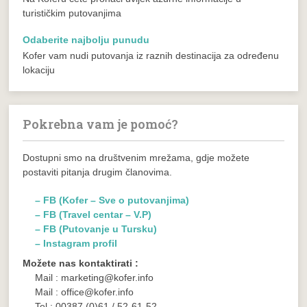
turističkim putovanjima
Odaberite najbolju punudu
Kofer vam nudi putovanja iz raznih destinacija za određenu
lokaciju
Pokrebna vam je pomoć?
Dostupni smo na društvenim mrežama, gdje možete
postaviti pitanja drugim članovima.
– FB (Kofer – Sve o putovanjima)
– FB (Travel centar – V.P)
– FB (Putovanje u Tursku)
– Instagram profil
Možete nas kontaktirati :
Mail : marketing@kofer.info
Mail : office@kofer.info
Tel.: 00387 (0)61 / 52-61-52