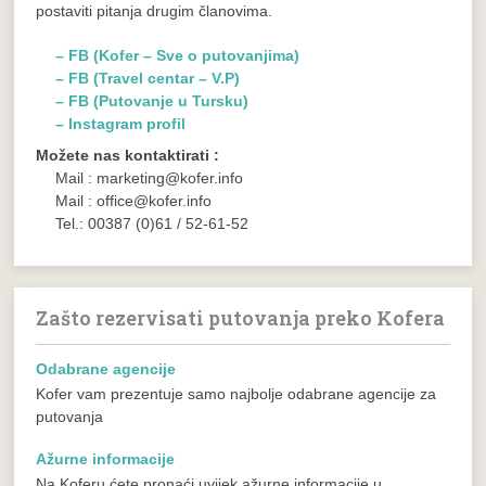
postaviti pitanja drugim članovima.
– FB (Kofer – Sve o putovanjima)
– FB (Travel centar – V.P)
– FB (Putovanje u Tursku)
– Instagram profil
Možete nas kontaktirati :
Mail : marketing@kofer.info
Mail : office@kofer.info
Tel.: 00387 (0)61 / 52-61-52
Zašto rezervisati putovanja preko Kofera
Odabrane agencije
Kofer vam prezentuje samo najbolje odabrane agencije za
putovanja
Ažurne informacije
Na Koferu ćete pronaći uvijek ažurne informacije u