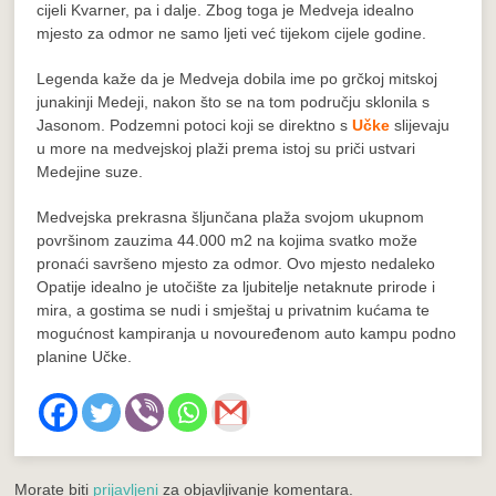
cijeli Kvarner, pa i dalje. Zbog toga je Medveja idealno
mjesto za odmor ne samo ljeti već tijekom cijele godine.
Legenda kaže da je Medveja dobila ime po grčkoj mitskoj
junakinji Medeji, nakon što se na tom području sklonila s
Jasonom. Podzemni potoci koji se direktno s
Učke
slijevaju
u more na medvejskoj plaži prema istoj su priči ustvari
Medejine suze.
Medvejska prekrasna šljunčana plaža svojom ukupnom
površinom zauzima 44.000 m2 na kojima svatko može
pronaći savršeno mjesto za odmor. Ovo mjesto nedaleko
Opatije idealno je utočište za ljubitelje netaknute prirode i
mira, a gostima se nudi i smještaj u privatnim kućama te
mogućnost kampiranja u novouređenom auto kampu podno
planine Učke.
Morate biti
prijavljeni
za objavljivanje komentara.