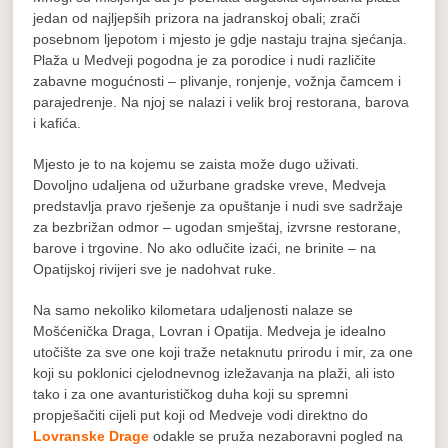
jedan od najljepših prizora na jadranskoj obali; zrači
posebnom ljepotom i mjesto je gdje nastaju trajna sjećanja.
Plaža u Medveji pogodna je za porodice i nudi različite
zabavne mogućnosti – plivanje, ronjenje, vožnja čamcem i
parajedrenje. Na njoj se nalazi i velik broj restorana, barova
i kafića.
Mjesto je to na kojemu se zaista može dugo uživati.
Dovoljno udaljena od užurbane gradske vreve, Medveja
predstavlja pravo rješenje za opuštanje i nudi sve sadržaje
za bezbrižan odmor – ugodan smještaj, izvrsne restorane,
barove i trgovine. No ako odlučite izaći, ne brinite – na
Opatijskoj rivijeri sve je nadohvat ruke.
Na samo nekoliko kilometara udaljenosti nalaze se
Mošćenička Draga, Lovran i Opatija. Medveja je idealno
utočište za sve one koji traže netaknutu prirodu i mir, za one
koji su poklonici cjelodnevnog izležavanja na plaži, ali isto
tako i za one avanturističkog duha koji su spremni
propješačiti cijeli put koji od Medveje vodi direktno do
Lovranske Drage
odakle se pruža nezaboravni pogled na