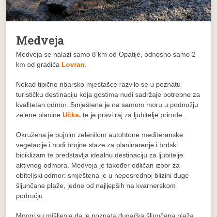
Medveja
Medveja se nalazi samo 8 km od Opatije, odnosno samo 2
km od gradića
Lovran.
Nekad tipično ribarsko mjestašce razvilo se u poznatu
turističku destinaciju koja gostima nudi sadržaje potrebne za
kvalitetan odmor. Smještena je na samom moru u podnožju
zelene planine
Učke,
te je pravi raj za ljubitelje prirode.
Okružena je bujnim zelenilom autohtone mediteranske
vegetacije i nudi brojne staze za planinarenje i brdski
biciklizam te predstavlja idealnu destinaciju za ljubitelje
aktivnog odmora. Medveja je također odličan izbor za
obiteljski odmor: smještena je u neposrednoj blizini duge
šljunčane plaže, jedne od najljepših na kvarnerskom
području.
Mnogi su mišljenja da je poznata dugačka šljunčana plaža