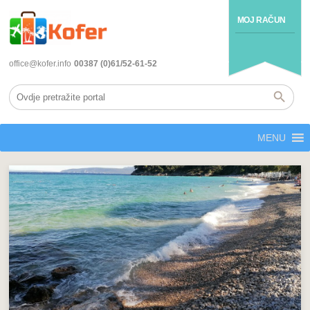
MOJ RAČUN
office@kofer.info
00387 (0)61/52-61-52
MENU