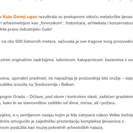
ar
Kule Gornji ugao
rezultirala su postupnom otkriću metalurške ljevao
h arheometrijom kao „forenzikom“, historičara, arhitekata i konzervator
drila pravo industrijsko čudo!
e na oko 600 četvornih metara, sačuvala je sve tragove svog proizvodn
jezinim originalnim sadržajima: talionicom, kaluparnicom, bazenima s v
zvona, uporabni predmeti, no najvažnija je proizvodnja bilo oružje – to
epublika izvozila na Sredozemlje i Balkan.
ki pogon Grada – Države, pod okom i kontrolom vlasti, zaštićen gradskim
ako bi se stanovništvo zaštitilo od dima, mirisa, ali i požara.
 vijeka, a u zemljanom nasipu kojim je bila zatrpana nakon Velike trešnj
kriće omogućilo je zajedničku prezentaciju kompleksa ljevaonice s
ovom poslužila kao muzej pokretnih arheoloških nalaza.