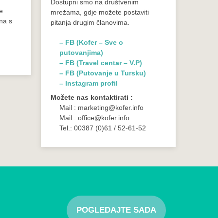
Dostupni smo na društvenim
e
mrežama, gdje možete postaviti
ena s
pitanja drugim članovima.
– FB (Kofer – Sve o
putovanjima)
– FB (Travel centar – V.P)
– FB (Putovanje u Tursku)
– Instagram profil
Možete nas kontaktirati :
Mail : marketing@kofer.info
Mail : office@kofer.info
Tel.: 00387 (0)61 / 52-61-52
POGLEDAJTE SADA