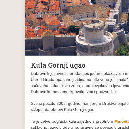
Kula Gornji ugao
Dubrovnik je javnosti predao još jedan dokaz svojih mu
Usred Grada opasanog zidinama otkriveno je i znalačk
sačuvana industrijska zona, srednjovjekovna ljevaon
Dubrovniku ne samo trgovalo, već i proizvodilo.
Sve je počelo 2003. godine, namjerom Društva prijatel
sklopu, da obnovi Kulu Gornji ugao.
Ta je četverouglasta kula zajedno s prvotnom
Minčet
sukladno razvoju odbrane, izravno se povezuju gradsk