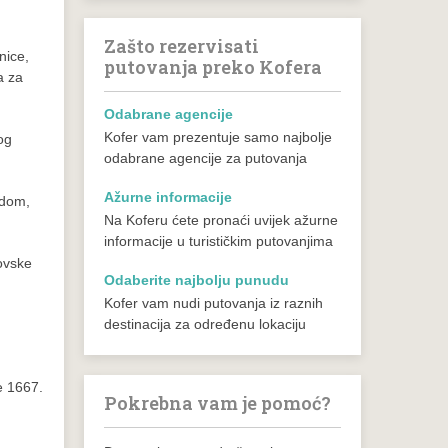
Zašto rezervisati
nice,
putovanja preko Kofera
a za
Odabrane agencije
Kofer vam prezentuje samo najbolje
og
odabrane agencije za putovanja
Ažurne informacije
odom,
Na Koferu ćete pronaći uvijek ažurne
informacije u turističkim putovanjima
povske
Odaberite najbolju punudu
Kofer vam nudi putovanja iz raznih
destinacija za određenu lokaciju
e 1667.
Pokrebna vam je pomoć?