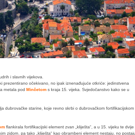
drih i slavnih vijekova.
i prezentirano očekivano, no ipak iznenađujuće otkriće: jedinstvena
ica metala pod
Minčetom
s kraja 15. vijeka. Svjedočanstvo kako se u
ja dubrovačke starine, koje revno skrbi o dubrovačkom fortifikacijskom
om
flankirala fortifikacijski element zvan „kliješta“, a u 15. vijeku te dvije
im zidom, pa tako „kliješta“ kao obrambeni element nestaju, no postaj