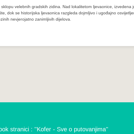
u sklopu velebnih gradskih zidina. Nad lokalitetom ljevaonice, izvedena j
te, dok se historijska ljevaonica razgleda dojmljivo i ugođajno osvijetlj
inih nevjerojatno zanimljivih dijelova.
ok stranici : ''Kofer - Sve o putovanjima''