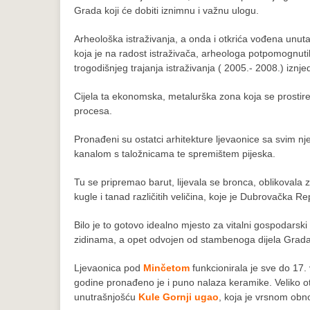
Grada koji će dobiti iznimnu i važnu ulogu.
Arheološka istraživanja, a onda i otkrića vođena unut
koja je na radost istraživača, arheologa potpomognuti
trogodišnjeg trajanja istraživanja ( 2005.- 2008.) iznje
Cijela ta ekonomska, metalurška zona koja se prostir
procesa.
Pronađeni su ostatci arhitekture ljevaonice sa svim n
kanalom s taložnicama te spremištem pijeska.
Tu se pripremao barut, lijevala se bronca, oblikovala 
kugle i tanad različitih veličina, koje je Dubrovačka R
Bilo je to gotovo idealno mjesto za vitalni gospodars
zidinama, a opet odvojen od stambenoga dijela Grada, k
Ljevaonica pod
Minčetom
funkcionirala je sve do 17.
godine pronađeno je i puno nalaza keramike. Veliko ot
unutrašnjošću
Kule Gornji ugao
, koja je vrsnom obn