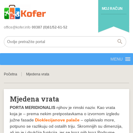
MOJ RAČUN
office@kofer.info
00387 (0)61/52-61-52
MENU
Početna
Mjedena vrata
Mjedena vrata
PORTA MERIDIONALIS
njihov je rimski naziv. Kao vrata
koja je – prema nekim pretpostavkama o izvornom izgledu
južne fasade
Dioklecijanove palače
– oplakivalo more,
potpuno se razlikuju od ostalih triju. Skromnijih su dimenzija,
ali im je i drukčija funkcija, jer se kroz njih kroz Podrume