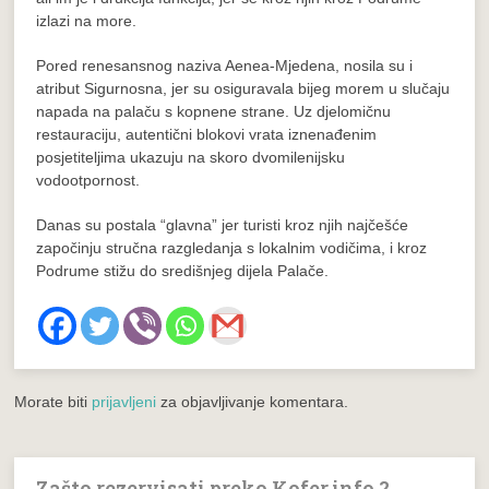
izlazi na more.
Pored renesansnog naziva Aenea-Mjedena, nosila su i
atribut Sigurnosna, jer su osiguravala bijeg morem u slučaju
napada na palaču s kopnene strane. Uz djelomičnu
restauraciju, autentični blokovi vrata iznenađenim
posjetiteljima ukazuju na skoro dvomilenijsku
vodootpornost.
Danas su postala “glavna” jer turisti kroz njih najčešće
započinju stručna razgledanja s lokalnim vodičima, i kroz
Podrume stižu do središnjeg dijela Palače.
Morate biti
prijavljeni
za objavljivanje komentara.
Zašto rezervisati preko Kofer.info ?