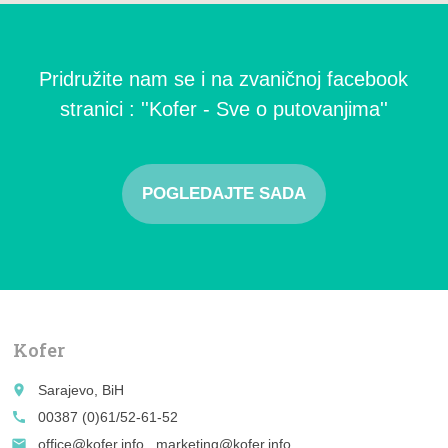
Pridružite nam se i na zvaničnoj facebook
stranici : ''Kofer - Sve o putovanjima''
POGLEDAJTE SADA
Kofer
place
Sarajevo, BiH
call
00387 (0)61/52-61-52
email
office@kofer.info , marketing@kofer.info