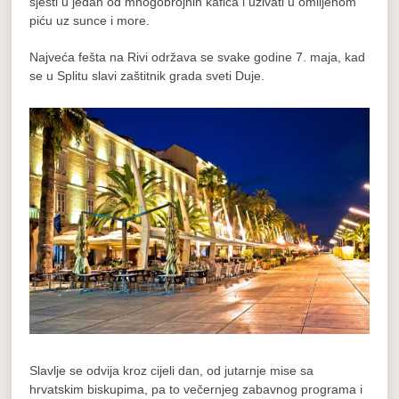
sjesti u jedan od mnogobrojnih kafića i uživati u omiljenom
piću uz sunce i more.
Najveća fešta na Rivi održava se svake godine 7. maja, kad
se u Splitu slavi zaštitnik grada sveti Duje.
Slavlje se odvija kroz cijeli dan, od jutarnje mise sa
hrvatskim biskupima, pa to večernjeg zabavnog programa i