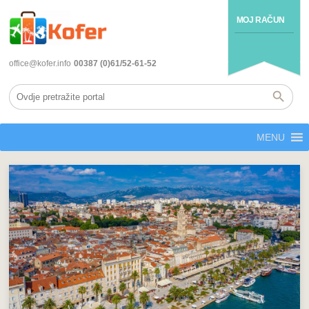
MOJ RAČUN
office@kofer.info
00387 (0)61/52-61-52
MENU