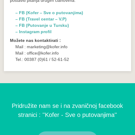
postaviti pitanja drugim članovima.
– FB (Kofer – Sve o putovanjima)
– FB (Travel centar – V.P)
– FB (Putovanje u Tursku)
– Instagram profil
Možete nas kontaktirati :
Mail : marketing@kofer.info
Mail : office@kofer.info
Tel.: 00387 (0)61 / 52-61-52
Pridružite nam se i na zvaničnoj facebook
stranici : ''Kofer - Sve o putovanjima''