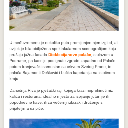
U međuvremenu je nekoliko puta promijenjen njen izgled, ali
uvijek je bila obilježena spektakularnom scenografijom koju
pružaju južna fasada
Dioklecijanove palače
, s ulazom u
Podrume, pa kasnije podignute zgrade zapadno od Palače,
potom franjevački samostan sa crkvom Svetog Frane, te
palača Bajamonti Dešković i Lučka kapetanija na istočnom
kraju.
Današnja Riva je pješački raj, kojega krasi neprekinuti niz
kafića i restorana, idealno mjesto za ispijanje jutarnje ili
popodnevne kave, ili za večernji izlazak i druženje s
prijateljima uz piće.