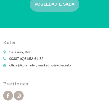
POGLEDAJTE SADA
Kofer
place
Sarajevo, BiH
call
00387 (0)61/52-61-52
email
office@kofer.info , marketing@kofer.info
Pratite nas