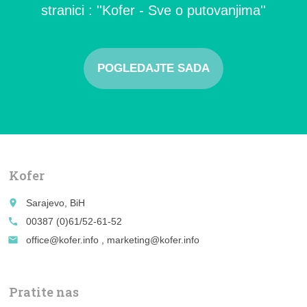
stranici : ''Kofer - Sve o putovanjima''
POGLEDAJTE SADA
Kofer
place
Sarajevo, BiH
call
00387 (0)61/52-61-52
email
office@kofer.info , marketing@kofer.info
Pratite nas