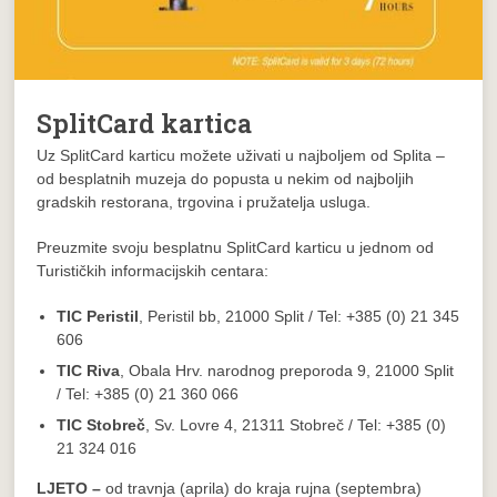
SplitCard kartica
Uz SplitCard karticu možete uživati u najboljem od Splita –
od besplatnih muzeja do popusta u nekim od najboljih
gradskih restorana, trgovina i pružatelja usluga.
Preuzmite svoju besplatnu SplitCard karticu u jednom od
Turističkih informacijskih centara:
TIC Peristil
, Peristil bb, 21000 Split / Tel: +385 (0) 21 345
606
TIC Riva
, Obala Hrv. narodnog preporoda 9, 21000 Split
/ Tel: +385 (0) 21 360 066
TIC Stobreč
, Sv. Lovre 4, 21311 Stobreč / Tel: +385 (0)
21 324 016
LJETO –
od travnja (aprila) do kraja rujna (septembra)