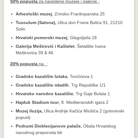
50% popusta
za navedene muzeje i galerije :
Arheološki muzej
, Zrinsko-Frankopanska 25
Tusculum (Salona),
Ulica don Frane Bulića 91, 21210
Solin
Hrvatski pomorski muzej
, Glagoljaša 18
Galerija Meštrović i Kaštelet
, Šetalište Ivana
Meštrovića 39 & 46
20% popusta
na :
Gradsko kazalište lutaka
, Tončićeva 1
Gradsko kazalište mladih
, Trg Republike 1/1
Hrvatsko narodno kazalište
, Trg Gaje Bulata 1
Hajduk Stadium tour
, 8. Mediteranskih igara 2
Muzej iluzija,
Ulica Andrije Kačića Miošića 2 (gotovinski
popust)
Podrumi Dioklecijanove palače,
Obala Hrvatskog
narodnog preporoda bb