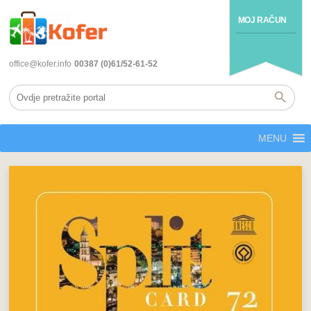
MOJ RAČUN
office@kofer.info
00387 (0)61/52-61-52
MENU