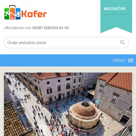
MOJ RAČUN
office@kofer.info
00387 (0)61/52-61-52
MENU