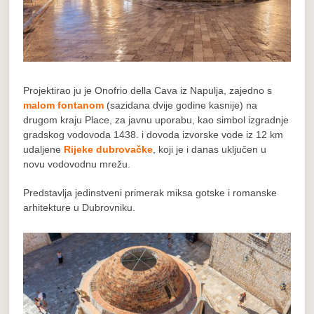
Projektirao ju je Onofrio della Cava iz Napulja, zajedno s
malom fontanom
(sazidana dvije godine kasnije) na
drugom kraju Place, za javnu uporabu, kao simbol izgradnje
gradskog vodovoda 1438. i dovoda izvorske vode iz 12 km
udaljene
Rijeke dubrovačke
, koji je i danas uključen u
novu vodovodnu mrežu.
Predstavlja jedinstveni primerak miksa gotske i romanske
arhitekture u Dubrovniku.