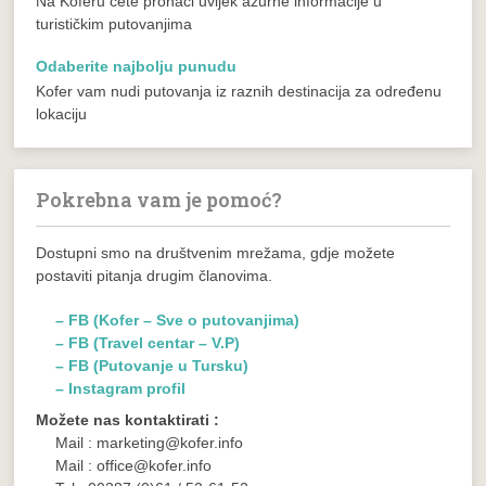
Na Koferu ćete pronaći uvijek ažurne informacije u
turističkim putovanjima
Odaberite najbolju punudu
Kofer vam nudi putovanja iz raznih destinacija za određenu
lokaciju
Pokrebna vam je pomoć?
Dostupni smo na društvenim mrežama, gdje možete
postaviti pitanja drugim članovima.
– FB (Kofer – Sve o putovanjima)
– FB (Travel centar – V.P)
– FB (Putovanje u Tursku)
– Instagram profil
Možete nas kontaktirati :
Mail : marketing@kofer.info
Mail : office@kofer.info