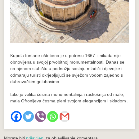
Kupola fontane oštećena je u potresu 1667. i nikada nije
obnovljena u svojoj prvobitnoj monumentalnosti. Danas se
na njenom stubištu u podnožju sastaju mladići i djevojke i
odmaraju turisti okrjepljujući se svježom vodom zajedno s
dubrovačkim golubovima.
Iako je velika česma monumentalnija i raskošnija od male,
mala Ofronijeva česma pleni svojom elegancijom i skladom .
Morate biti
prijavljeni
za objavljivanje komentara.