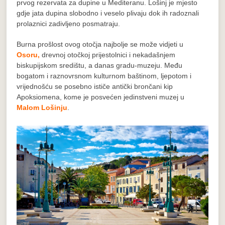
prvog rezervata za dupine u Mediteranu. Lošinj je mjesto
gdje jata dupina slobodno i veselo plivaju dok ih radoznali
prolaznici zadivljeno posmatraju.
Burna prošlost ovog otočja najbolje se može vidjeti u
Osoru,
drevnoj otočkoj prijestolnici i nekadašnjem
biskupijskom središtu, a danas gradu-muzeju. Među
bogatom i raznovrsnom kulturnom baštinom, ljepotom i
vrijednošću se posebno ističe antički brončani kip
Apoksiomena, kome je posvećen jedinstveni muzej u
Malom Lošinju
.