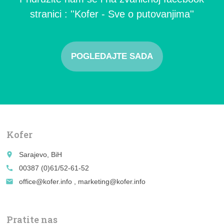
stranici : ''Kofer - Sve o putovanjima''
POGLEDAJTE SADA
Kofer
place
Sarajevo, BiH
call
00387 (0)61/52-61-52
email
office@kofer.info , marketing@kofer.info
Pratite nas