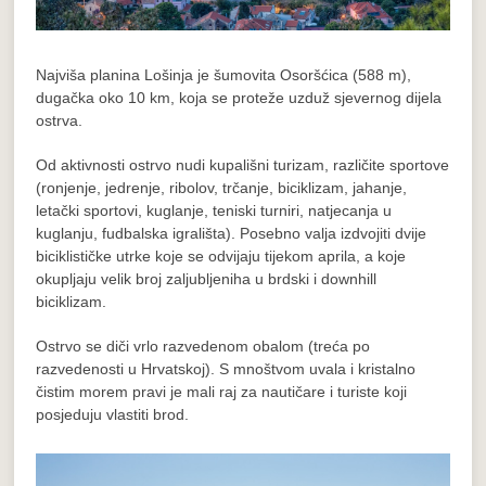
Najviša planina Lošinja je šumovita Osoršćica (588 m),
dugačka oko 10 km, koja se proteže uzduž sjevernog dijela
ostrva.
Od aktivnosti ostrvo nudi kupališni turizam, različite sportove
(ronjenje, jedrenje, ribolov, trčanje, biciklizam, jahanje,
letački sportovi, kuglanje, teniski turniri, natjecanja u
kuglanju, fudbalska igrališta). Posebno valja izdvojiti dvije
biciklističke utrke koje se odvijaju tijekom aprila, a koje
okupljaju velik broj zaljubljeniha u brdski i downhill
biciklizam.
Ostrvo se diči vrlo razvedenom obalom (treća po
razvedenosti u Hrvatskoj). S mnoštvom uvala i kristalno
čistim morem pravi je mali raj za nautičare i turiste koji
posjeduju vlastiti brod.