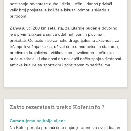
postizanje ravnoteže duha i tijela, Lošinj i danas privlači
velik broj posjetitelja koji žele iskusiti odmor u skladu s
prirodom.
Zahvaljujući 280 km šetališta, za jutarnje buđenje dovoljno
je s prvim zrakama sunca udahnuti punim plućima i
prošetati. Odlučite li se za neku drugu tjelesnu aktivnost, za
trčanje ili vožnju bicikla, uživat ćete u miomirisnim stazama,
predivnim krajolicima, vidikovcima i uvalicama. Lošinjska
priča o zdravlju i vitalnosti na najljepši način spaja vrijednosti
antičke kulture sa sportskim i zdravstvenim sadržajima.
Zašto rezervisati preko Kofer.info ?
Garantujemo najbolje cijene
Na Kofer portalu pronaći ćete najbolje cijene za svoj idealan