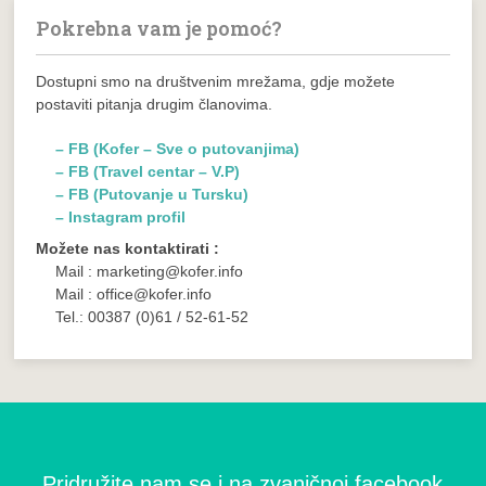
Pokrebna vam je pomoć?
Dostupni smo na društvenim mrežama, gdje možete
postaviti pitanja drugim članovima.
– FB (Kofer – Sve o putovanjima)
– FB (Travel centar – V.P)
– FB (Putovanje u Tursku)
– Instagram profil
Možete nas kontaktirati :
Mail : marketing@kofer.info
Mail : office@kofer.info
Tel.: 00387 (0)61 / 52-61-52
Pridružite nam se i na zvaničnoj facebook