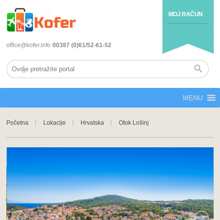
MOJ RAČUN
office@kofer.info
00387 (0)61/52-61-52
MENU
Početna
Lokacije
Hrvatska
Otok Lošinj