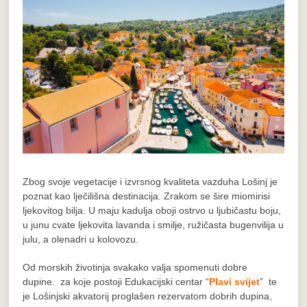
Zbog svoje vegetacije i izvrsnog kvaliteta vazduha Lošinj je
poznat kao lječilišna destinacija. Zrakom se šire miomirisi
ljekovitog bilja. U maju kadulja oboji ostrvo u ljubičastu boju,
u junu cvate ljekovita lavanda i smilje, ružičasta bugenvilija u
julu, a olenadri u kolovozu.
Od morskih životinja svakako valja spomenuti dobre
dupine. za koje postoji Edukacijski centar “
Plavi svijet
” te
je Lošinjski akvatorij proglašen rezervatom dobrih dupina,