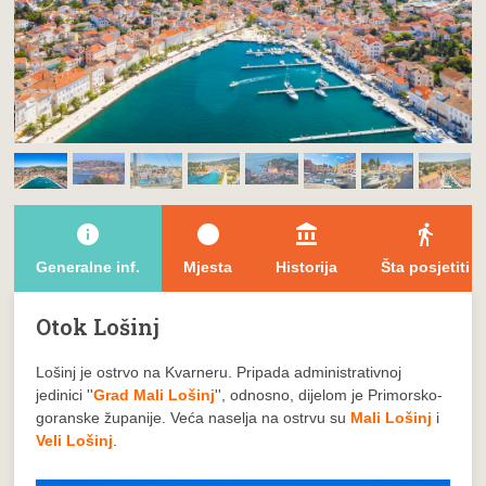
info
brightness_1
account_balance
directions_walk
Generalne inf.
Mjesta
Historija
Šta posjetiti
Otok Lošinj
Loši
nj
je ostrvo na Kvarneru. Pripada administrativnoj
jedinici ''
Grad Mali Lošinj
'', odnosno, dijelom je Primorsko-
goranske županije. Veća naselja na ostrvu su
Mali Lošinj
i
Veli Lošinj
.