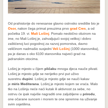
Od prahistorije do renesanse glavno ostrvsko središte bio je
Osor,
nakon čega primat preuzima prvo
grad Cres
, a od
početka 19. vi.
Mali Lošinj
. Pomalo neobično obzirom na
ime, no Mali Lošinj je, zahvaljujući svojoj velikoj i dobro
zaštićenoj luci pogodnoj za razvoj pomorstva, davno
veličinom nadmašio susjedni
Veli Lošinj
(1000 stanovnika),
pa je danas s oko 6100 stanovnika najveći grad na
jadranskim otocima.
Lošinj je mjesto u čijem
plićaku
mnoga djeca nauče plivati.
Lošinj je mjesto gdje se nerijetko prvi put uživo
susretnu
dupini
. Lošinj je mjesto gdje se nauči kakav
je
miris Mediterana
. Lošinj je mjesto kojem se vraća. Malo
tko na Lošinju neće naći kutak ili aktivnost za sebe, no
ostrvu će ipak najviše nagraditi one zaljubljene u
prirodu
,
one očarane suncem i morem te one spremne na uživanje
svim osjetilima.