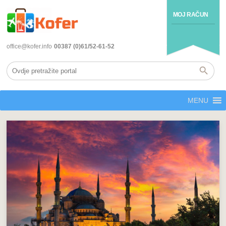
MOJ RAČUN
office@kofer.info
00387 (0)61/52-61-52
MENU