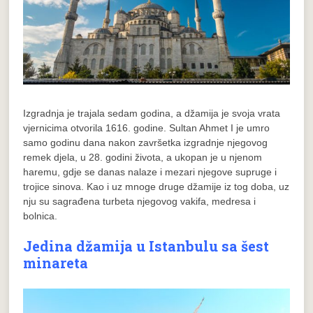
Izgradnja je trajala sedam godina, a džamija je svoja vrata
vjernicima otvorila 1616. godine. Sultan Ahmet I je umro
samo godinu dana nakon završetka izgradnje njegovog
remek djela, u 28. godini života, a ukopan je u njenom
haremu, gdje se danas nalaze i mezari njegove supruge i
trojice sinova. Kao i uz mnoge druge džamije iz tog doba, uz
nju su sagrađena turbeta njegovog vakifa, medresa i
bolnica.
Jedina džamija u Istanbulu sa šest
minareta