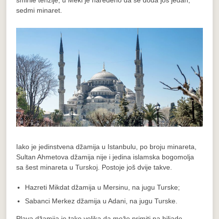
sedmi minaret.
Iako je jedinstvena džamija u Istanbulu, po broju minareta,
Sultan Ahmetova džamija nije i jedina islamska bogomolja
sa šest minareta u Turskoj. Postoje još dvije takve.
Hazreti Mikdat džamija u Mersinu, na jugu Turske;
Sabanci Merkez džamija u Adani, na jugu Turske.
Plava džamija je tako velika da može primiti na hiljade