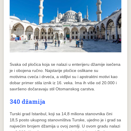
Svaka od pločica koja se nalazi u enterijeru džamije isečena
je i obojena ručno. Najstarije pločice oslikane su
motivima cveća i drveća, a vidljivi su i apstraktni motivi kao
dobar primer stila iznik iz 16. veka. Ima ih više od 20.000 i
savršeno dočaravaju stil Otomanskog carstva.
340 džamija
Turski grad Istanbul, koji sa 14,8 miliona stanovnika čini
18,5 posto ukupnog stanovništva Turske, ujedno je i grad sa
najvećim brojem džamija u ovoj zemlji. U ovom gradu nalazi