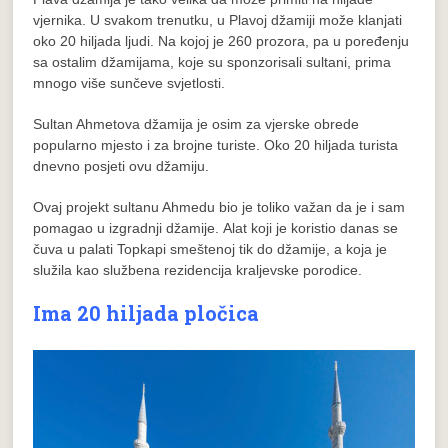
vjernika. U svakom trenutku, u Plavoj džamiji može klanjati
oko 20 hiljada ljudi. Na kojoj je 260 prozora, pa u poređenju
sa ostalim džamijama, koje su sponzorisali sultani, prima
mnogo više sunčeve svjetlosti.
Sultan Ahmetova džamija je osim za vjerske obrede
popularno mjesto i za brojne turiste. Oko 20 hiljada turista
dnevno posjeti ovu džamiju.
Ovaj projekt sultanu Ahmedu bio je toliko važan da je i sam
pomagao u izgradnji džamije. Alat koji je koristio danas se
čuva u palati Topkapi smeštenoj tik do džamije, a koja je
služila kao službena rezidencija kraljevske porodice.
Ima 20 hiljada pločica