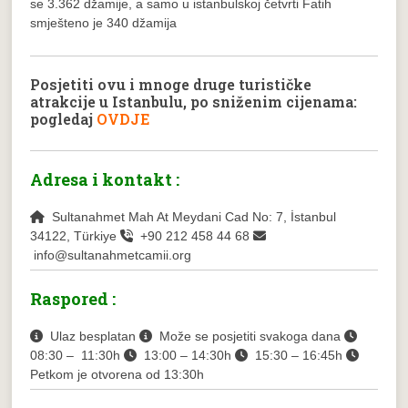
se 3.362 džamije, a samo u istanbulskoj četvrti Fatih
smješteno je 340 džamija
Posjetiti ovu i mnoge druge turističke
atrakcije u Istanbulu, po sniženim cijenama:
pogledaj
OVDJE
Adresa i kontakt :
Sultanahmet Mah At Meydani Cad No: 7, İstanbul
34122, Türkiye
+90 212 458 44 68
info@sultanahmetcamii.org
Raspored :
Ulaz besplatan
Može se posjetiti svakoga dana
08:30 – 11:30h
13:00 – 14:30h
15:30 – 16:45h
Petkom je otvorena od 13:30h