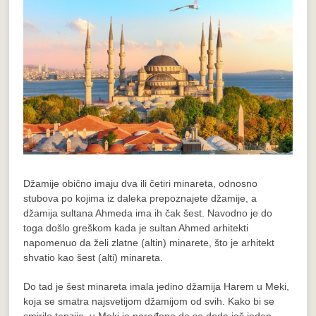
Džamije obično imaju dva ili četiri minareta, odnosno
stubova po kojima iz daleka prepoznajete džamije, a
džamija sultana Ahmeda ima ih čak šest. Navodno je do
toga došlo greškom kada je sultan Ahmed arhitekti
napomenuo da želi zlatne (altin) minarete, što je arhitekt
shvatio kao šest (alti) minareta.
Do tad je šest minareta imala jedino džamija Harem u Meki,
koja se smatra najsvetijom džamijom od svih. Kako bi se
smirile tenzije, u Meki je naređeno da se doda još jedan,