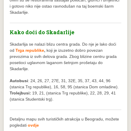
ovim su se restoranima sastajali političari, glumci i umjetnici
i gotovo niko nije ostao ravnodušan na taj boemski šarm
Skadarlije.
Kako doći do Skadarlije
Skadarlija se nalazi blizu centra grada. Do nje je lako doći
od
Trga republike
,
koji je izuzetno dobro povezan
prevozima iz svih delova grada. Zbog blizine centru grada
posetioci uglavnom laganom šetnjom prošetaju do
Skadarlije.
Autobusi
: 24, 26, 27, 27E, 31, 32E, 35, 37, 43, 44, 96
(stanica Trg republike), 16, 58, 95 (stanica Dom omladine).
Trolejbusi:
19, 21, (stanica Trg republike), 22, 28, 29, 41
(stanica Studentski trg).
Detaljnu mapu svih turističkih atrakcija u Beogradu, možete
pogledati
ovdje