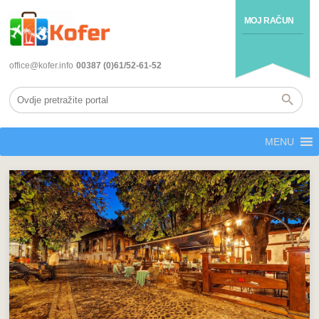
MOJ RAČUN
office@kofer.info
00387 (0)61/52-61-52
MENU