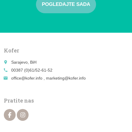
POGLEDAJTE SADA
Kofer
place
Sarajevo, BiH
call
00387 (0)61/52-61-52
email
office@kofer.info , marketing@kofer.info
Pratite nas