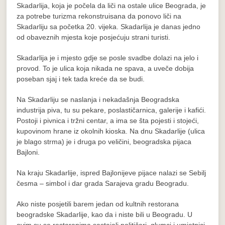
Skadarlija, koja je počela da liči na ostale ulice Beograda, je
za potrebe turizma rekonstruisana da ponovo liči na
Skadarliju sa početka 20. vijeka. Skadarlija je danas jedno
od obaveznih mjesta koje posjećuju strani turisti.
Skadarlija je i mjesto gdje se posle svadbe dolazi na jelo i
provod. To je ulica koja nikada ne spava, a uveče dobija
poseban sjaj i tek tada kreće da se budi.
Na Skadarliju se naslanja i nekadašnja Beogradska
industrija piva, tu su pekare, poslastičarnica, galerije i kafići.
Postoji i pivnica i tržni centar, a ima se šta pojesti i stojeći,
kupovinom hrane iz okolnih kioska. Na dnu Skadarlije (ulica
je blago strma) je i druga po veličini, beogradska pijaca
Bajloni.
Na kraju Skadarlije, ispred Bajlonijeve pijace nalazi se Sebilj
česma – simbol i dar grada Sarajeva gradu Beogradu.
Ako niste posjetili barem jedan od kultnih restorana
beogradske Skadarlije, kao da i niste bili u Beogradu. U