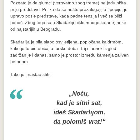
Poznato je da glumci (verovatno zbog treme) ne jedu ništa
prije predstave. Prilika da se nešto prezalogaji, a i popije, je
upravo posle predstave, kada padne tenzija i već se bliži
ponoć. Zbog toga su u Skadarliji nikle mnoge kafane, neke
od najstarijih u Beogradu.
Skadarlija je bila slabo osvijetljena, popločana kaldrmom,
kako je to bio običaj u tursko doba. Taj starinski izgled
zadržan je i danas, samo je prostor između kamenja zaliven
betonom.
Tako je i nastao stih:
„Noću,
kad je sitni sat,
ideš Skadarlijom,
da polomiš vrat!“