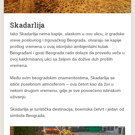
Skadarlija
Iako Skadarlija nema kapije, ulaskom u ovu ulicu, iz gradske
vreve poslovnog i trgovačkog Beograda, otvaraju se kapije
prošlog vremena u ovaj istorijsko ambijentalni kutak.
Beograđani i gosti Beograda rado dolaze da provedu veče u
ovoj kaldrmisanoj ulici sa željom da dožive duh prošlih
vremena.
Među svim beogradskim znamenitostima, Skadarlija se
ističe posebnom atmosferom – ova četvrt kao da živi u
nekom drugom vremenu, gdje je sve posvećeno istinskom
uživanju.
Skadarlija je turistička destinacija, boemska četvrt i jedan od
simbola Beograda.