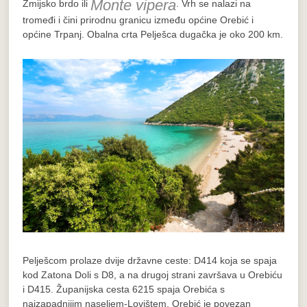
Monte vipera
Zmijsko brdo ili
. Vrh se nalazi na
tromeđi i čini prirodnu granicu između općine Orebić i
općine Trpanj. Obalna crta Pelješca dugačka je oko 200 km.
Pelješcom prolaze dvije državne ceste: D414 koja se spaja
kod Zatona Doli s D8, a na drugoj strani završava u Orebiću
i D415. Županijska cesta 6215 spaja Orebića s
najzapadnijim naseljem-Lovištem. Orebić je povezan