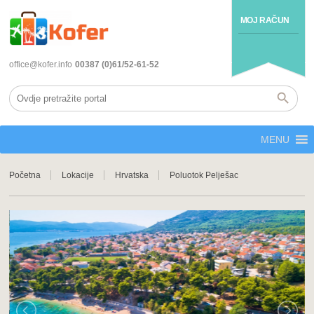
MOJ RAČUN
office@kofer.info
00387 (0)61/52-61-52
MENU
Početna
Lokacije
Hrvatska
Poluotok Pelješac