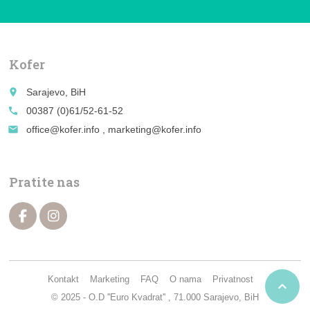
Kofer
place
Sarajevo, BiH
call
00387 (0)61/52-61-52
email
office@kofer.info , marketing@kofer.info
Pratite nas
Kontakt
Marketing
FAQ
O nama
Privatnost

© 2025 - O.D ''Euro Kvadrat'' , 71.000 Sarajevo, BiH