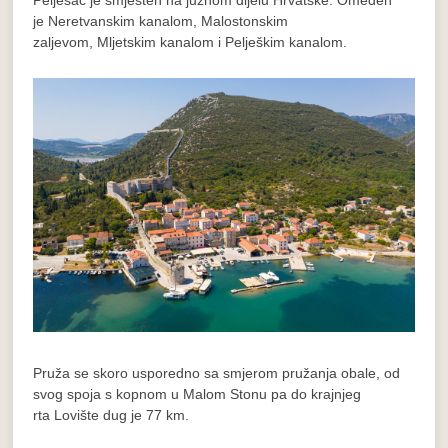
Pelješac je smješten na južnom dijelu Hrvatske. Omeđen
je Neretvanskim kanalom, Malostonskim
zaljevom, Mljetskim kanalom i Pelješkim kanalom.
Pruža se skoro usporedno sa smjerom pružanja obale, od
svog spoja s kopnom u Malom Stonu pa do krajnjeg
rta Lovište dug je 77 km.