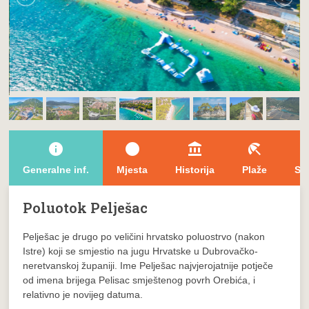
info
brightness_1
account_balance
beach_access
Generalne inf.
Mjesta
Historija
Plaže
Sm
Poluotok Pelješac
Pelješac
je drugo po veličini hrvatsko poluostrvo (nakon
Istre) koji se smjestio na jugu Hrvatske u Dubrovačko-
neretvanskoj županiji. Ime Pelješac najvjerojatnije potječe
od imena brijega Pelisac smještenog povrh Orebića, i
relativno je novijeg datuma.