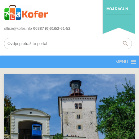
MOJ RAČUN
office@kofer.info
00387 (0)61/52-61-52
MENU