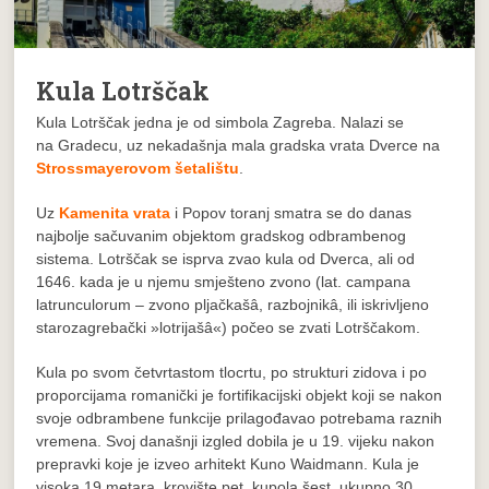
Kula Lotrščak
Kula Lotrščak jedna je od simbola Zagreba. Nalazi se
na Gradecu, uz nekadašnja mala gradska vrata Dverce na
Strossmayerovom šetalištu
.
Uz
Kamenita vrata
i Popov toranj smatra se do danas
najbolje sačuvanim objektom gradskog odbrambenog
sistema. Lotrščak se isprva zvao kula od Dverca, ali od
1646. kada je u njemu smješteno zvono (lat. campana
latrunculorum – zvono pljačkašâ, razbojnikâ, ili iskrivljeno
starozagrebački »lotrijašâ«) počeo se zvati Lotrščakom.
Kula po svom četvrtastom tlocrtu, po strukturi zidova i po
proporcijama romanički je fortifikacijski objekt koji se nakon
svoje odbrambene funkcije prilagođavao potrebama raznih
vremena. Svoj današnji izgled dobila je u 19. vijeku nakon
prepravki koje je izveo arhitekt Kuno Waidmann. Kula je
visoka 19 metara, krovište pet, kupola šest, ukupno 30