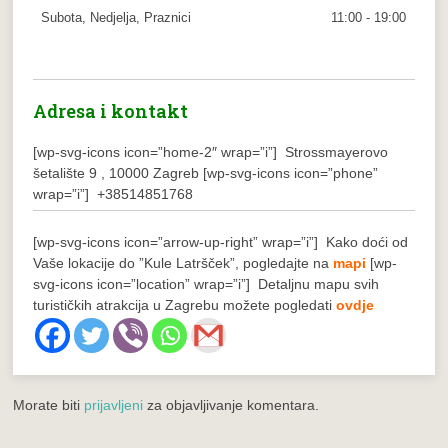
Subota, Nedjelja, Praznici
11:00 - 19:00
Adresa i kontakt
[wp-svg-icons icon=”home-2″ wrap=”i”] Strossmayerovo
šetalište 9 , 10000 Zagreb
[wp-svg-icons icon=”phone”
wrap=”i”] +38514851768
[wp-svg-icons icon=”arrow-up-right” wrap=”i”] Kako doći od
Vaše lokacije do ”Kule Latršček”, pogledajte na
mapi
[wp-
svg-icons icon=”location” wrap=”i”] Detaljnu mapu svih
turističkih atrakcija u Zagrebu možete pogledati
ovdje
Morate biti
prijavljeni
za objavljivanje komentara.